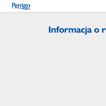
Przejdź
do
treści
Informacja o r