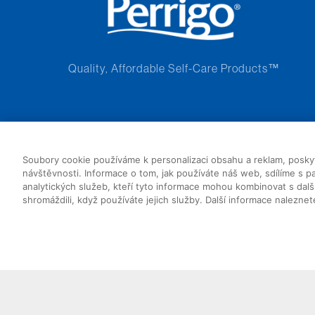
Quality, Affordable Self-Care Products™
Soubory cookie používáme k personalizaci obsahu a reklam, poskyto
návštěvnosti. Informace o tom, jak používáte náš web, sdílíme s par
analytických služeb, kteří tyto informace mohou kombinovat s další
shromáždili, když používáte jejich služby. Další informace nalezne
Perrigo Employees
Patent Resources
Privacy Notice
Cookie State