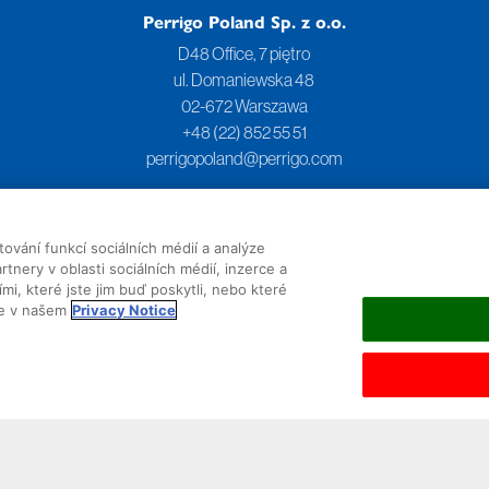
Perrigo Poland Sp. z o.o.
D48 Office, 7 piętro
ul. Domaniewska 48
02-672 Warszawa
+48 (22) 852 55 51
perrigopoland@perrigo.com
vání funkcí sociálních médií a analýze
tnery v oblasti sociálních médií, inzerce a
mi, které jste jim buď poskytli, nebo které
te v našem
Privacy Notice
ment
Cookie List
Policies and Practices
Terms & Conditions
US Company 
2025 Perrigo Company plc, All Rights Reserved.
Ustawienia plików cookie